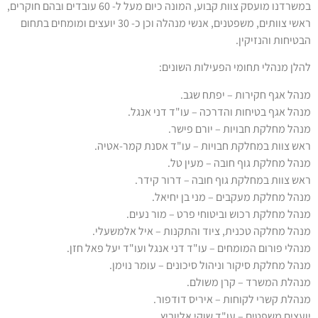
במשרדנו מועסק צוות קבוע, המונה כיום מעל ל- 60 עובדים ובהם חוקרים,
ראשי צוותים, משפטנים, אנשי מנהלה וכן כ- 30 יועצים ומומחים בתחום
טיחות והנזיקין.
לן מנהלי תחומי הפעילות השונים:
הל אגף חקירות – יפתח שגב.
הל אגף בטיחות והדרכה – עו"ד דני אנגל.
הל מחלקת חבויות – יורם פישר.
ש צוות במחלקת חבויות – עו"ד אסנת קמר-אטיה.
הל מחלקת גוף חובה – מעין טל.
ש צוות במחלקת גוף חובה – דרור קידר.
הל מחלקת מעקבים – מני בן יחיאל.
הל מחלקת רכוש וביטוחי פרט – מור נעים.
הל מחלקה טכנית, ציוד והתקנות – איל אלמשעלי.
הלי פורום המומחים – עו"ד דני אנגל ועו"ד יעל פאל חזן.
הל מחלקת סיקור וניהול סיכונים – עומר נוימן.
הלת המשרד – קרן משולם.
הלת קשרי לקוחות – איריס דודפור.
עצים משפטים – עו"ד שוקי אליוביץ.