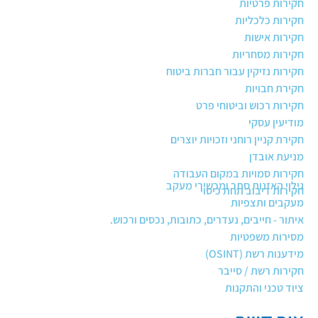
חקירות פרטיות
חקירות כלכליות
חקירות אישות
חקירות מסחריות
חקירות נזיקין עבור חברות ביטוח
חקירת חבויות
חקירות רכוש וביטוחי פרט
מודיעין עסקי
חקירת קניין רוחני וזכויות יוצרים
מניעת אובדן
חקירות סמויות במקום העבודה
גילוי האזנות סתר ומכשירי מעקב
חקירות דיבוב תחת כיסוי
מעקבים ותצפיות
איתור - חייבים, נעדרים, כתובות, נכסים ורכוש.
מסירות משפטיות
מידענות רשת (OSINT)
חקירות רשת / סייבר
ציוד טכני והתקנות